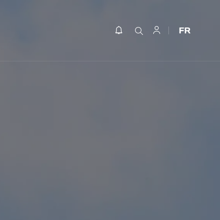
FR
IÈCES
SURFACE
n / max
min / max
NOMBRE DE PIÈCES
SURFACE SOUHAITÉE
Min
Max
Min
Max
Valider
Valider