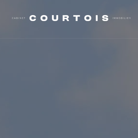
TYPE DE BIEN
BUDGET
P
type de bien
min / max
mi
VOTRE BUDGET
Min
Max
Valider