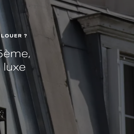
 LOUER ?
 5ème,
 luxe