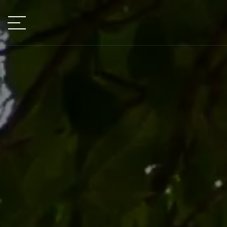
VOTRE PROJET
Type de projet
LOCALISATION
TYPE DE BIEN
type de bien
BUDGET
min / max
VOTRE BUDGET
PIÈCES
Min
Max
min / max