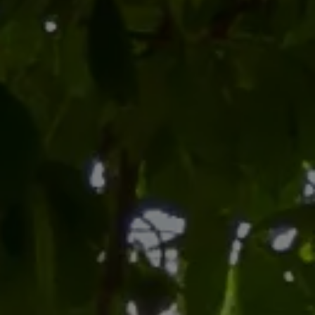
NOMBRE DE PIÈCES
SURFACE
Min
Max
min / max
Valider
SURFACE SOUHAITÉE
Min
Max
Valider
Valider