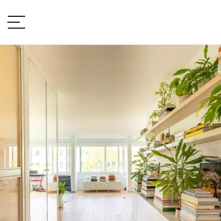
VOTRE PROJET
Type de projet
LOCALISATION
TYPE DE BIEN
type de bien
BUDGET
min / max
VOTRE BUDGET
PIÈCES
Min
Max
min / max