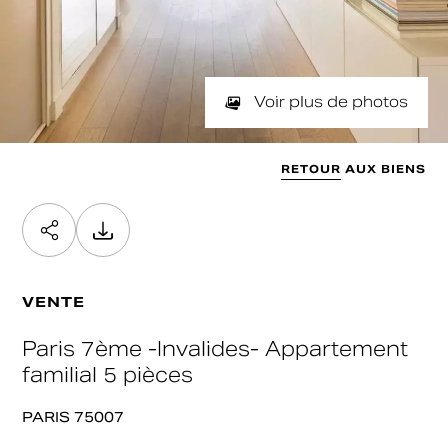
NOMBRE DE PIÈCES
SURFACE
Min
Max
min / max
Valider
SURFACE SOUHAITÉE
Voir plus de photos
Min
Max
Valider
RETOUR AUX BIENS
Valider
VENTE
Paris 7ème -Invalides- Appartement
familial 5 pièces
PARIS 75007