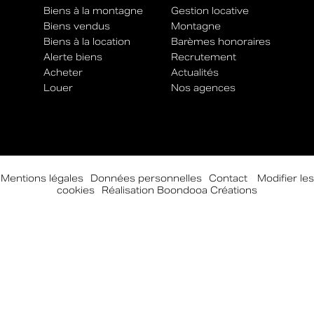
Biens à la montagne
Gestion locative
Biens vendus
Montagne
Biens à la location
Barèmes honoraires
Alerte biens
Recrutement
Acheter
Actualités
Louer
Nos agences
Mentions légales
-
Données personnelles
-
Contact
-
Modifier les
cookies
-
Réalisation Boondooa Créations