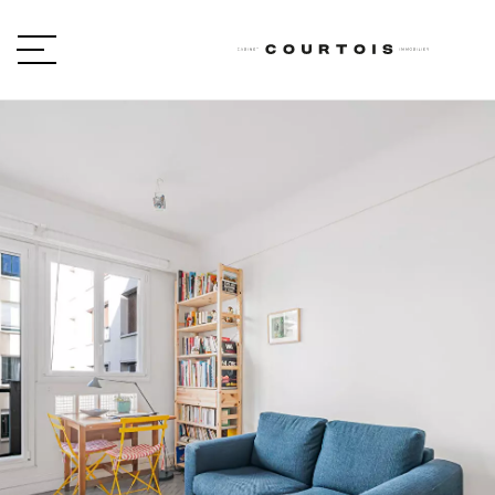
VOTRE PROJET
Type de projet
LOCALISATION
TYPE DE BIEN
type de bien
BUDGET
min / max
VOTRE BUDGET
PIÈCES
Min
Max
min / max