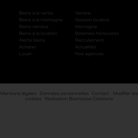
Biens à la vente
Vendre
Biens à la montagne
Gestion locative
Biens vendus
Montagne
Biens à la location
Barèmes honoraires
Alerte biens
Recrutement
Acheter
Actualités
Louer
Nos agences
Mentions légales
-
Données personnelles
-
Contact
-
Modifier les
cookies
-
Réalisation Boondooa Créations