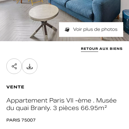
NOMBRE DE PIÈCES
SURFACE
Min
Max
min / max
Valider
SURFACE SOUHAITÉE
Voir plus de photos
Min
Max
Valider
RETOUR AUX BIENS
Valider
VENTE
Appartement Paris VII -ème . Musée
du quai Branly. 3 pièces 66.95m²
PARIS 75007