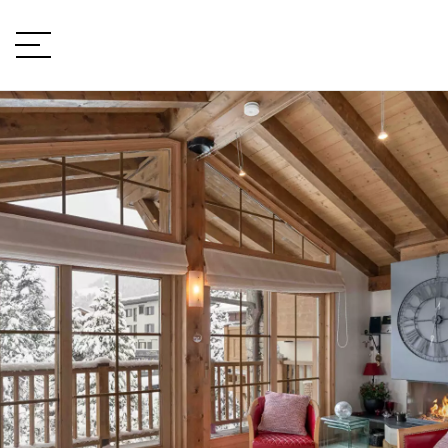
VOTRE PROJET
Type de projet
LOCALISATION
TYPE DE BIEN
type de bien
BUDGET
min / max
VOTRE BUDGET
PIÈCES
Min
Max
min / max