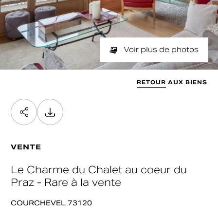
NOMBRE DE PIÈCES
SURFACE
Min
Max
min / max
Valider
SURFACE SOUHAITÉE
Voir plus de photos
Min
Max
Valider
RETOUR AUX BIENS
Valider
VENTE
Le Charme du Chalet au coeur du
Praz - Rare à la vente
COURCHEVEL 73120