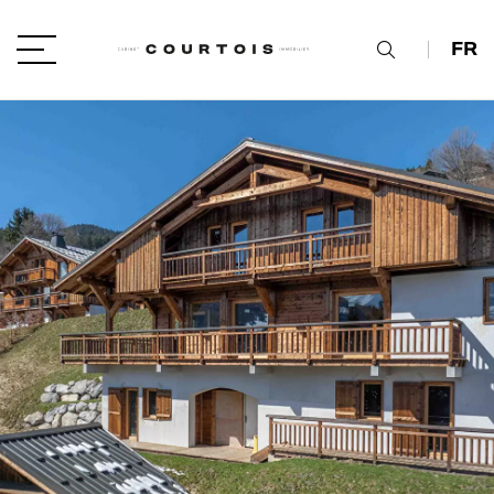
FR
VOTRE PROJET
Type de projet
LOCALISATION
TYPE DE BIEN
type de bien
BUDGET
min / max
VOTRE BUDGET
PIÈCES
Min
Max
min / max