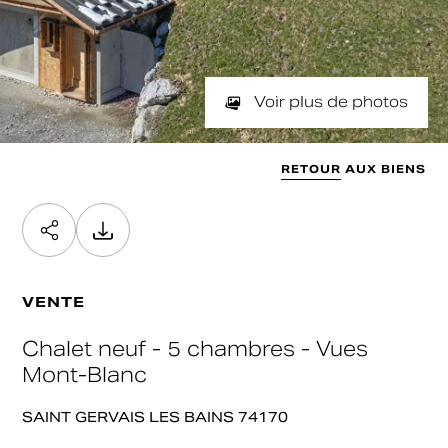
NOMBRE DE PIÈCES
SURFACE
Min
Max
min / max
Valider
SURFACE SOUHAITÉE
Voir plus de photos
Min
Max
Valider
RETOUR AUX BIENS
Valider
VENTE
Chalet neuf - 5 chambres - Vues
Mont-Blanc
SAINT GERVAIS LES BAINS 74170