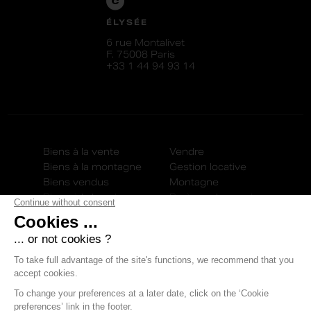
ÉLYSÉE
6 rue Montalivet
F. 75008 Paris
+33 1 44 94 93 14
Biens à la vente
Vendre
Biens à la montagne
Gestion locative
Biens vendus
Montagne
Biens à la location
Barèmes honoraires
Alerte biens
Recrutement
Acheter
Actualités
Louer
Nos agences