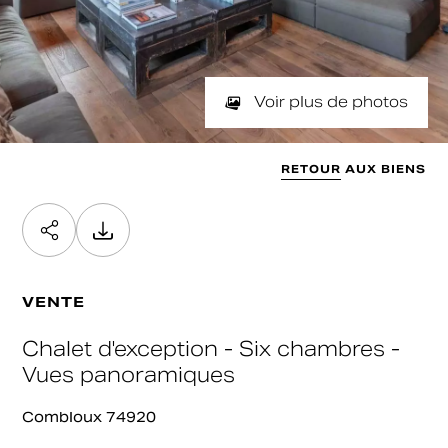
NOMBRE DE PIÈCES
SURFACE
Min
Max
min / max
Valider
SURFACE SOUHAITÉE
Voir plus de photos
Min
Max
Valider
RETOUR AUX BIENS
Valider
VENTE
Chalet d'exception - Six chambres -
Vues panoramiques
Combloux 74920