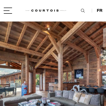
FR
VOTRE PROJET
Type de projet
LOCALISATION
TYPE DE BIEN
type de bien
BUDGET
min / max
VOTRE BUDGET
PIÈCES
Min
Max
min / max