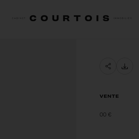
TYPE DE BIEN
BUDGET
P
type de bien
min / max
mi
VOTRE BUDGET
Min
Max
VENTE
Valider
00 €