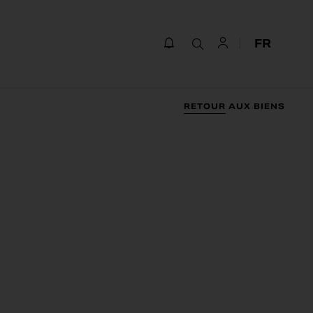
FR
IÈCES
SURFACE
n / max
min / max
RETOUR AUX BIENS
NOMBRE DE PIÈCES
SURFACE SOUHAITÉE
Min
Max
Min
Max
Valider
Valider