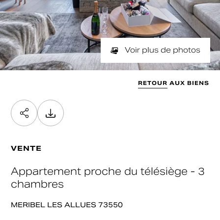
NOMBRE DE PIÈCES
SURFACE
Min
Max
min / max
Valider
SURFACE SOUHAITÉE
Voir plus de photos
Min
Max
Valider
RETOUR AUX BIENS
Valider
VENTE
Appartement proche du télésiège - 3
chambres
MERIBEL LES ALLUES 73550