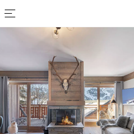
VOTRE PROJET
Type de projet
LOCALISATION
TYPE DE BIEN
type de bien
BUDGET
min / max
VOTRE BUDGET
PIÈCES
Min
Max
min / max