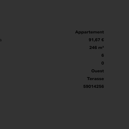
Appartement
s
91,67 €
246 m²
6
0
Ouest
Terasse
59014256