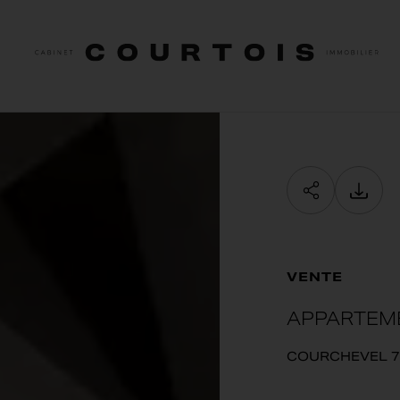
TYPE DE BIEN
BUDGET
P
type de bien
min / max
mi
VOTRE BUDGET
Min
Max
VENTE
Valider
APPARTEM
COURCHEVEL 7