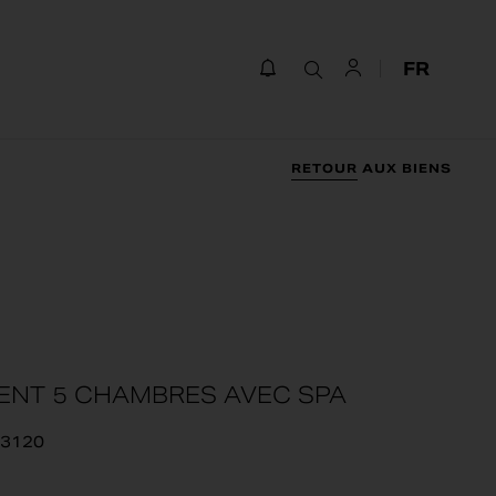
FR
IÈCES
SURFACE
n / max
min / max
RETOUR AUX BIENS
NOMBRE DE PIÈCES
SURFACE SOUHAITÉE
Min
Max
Min
Max
Valider
Valider
ENT 5 CHAMBRES AVEC SPA
3120