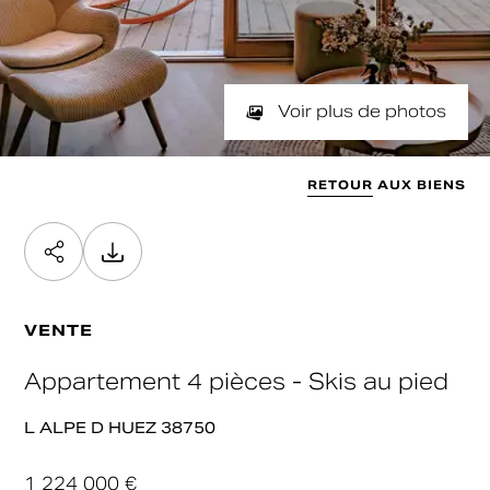
NOMBRE DE PIÈCES
SURFACE
Min
Max
min / max
Valider
SURFACE SOUHAITÉE
Voir plus de photos
Min
Max
Valider
RETOUR AUX BIENS
Valider
VENTE
Appartement 4 pièces - Skis au pied
L ALPE D HUEZ 38750
1 224 000 €