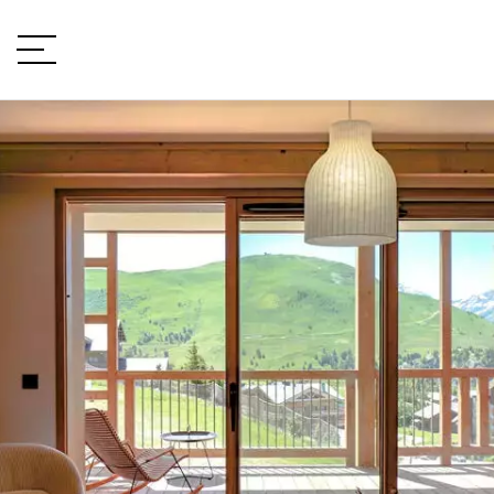
VOTRE PROJET
Type de projet
LOCALISATION
TYPE DE BIEN
type de bien
BUDGET
min / max
VOTRE BUDGET
PIÈCES
Min
Max
min / max