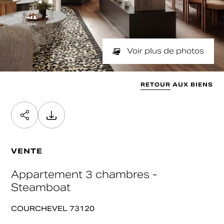
NOMBRE DE PIÈCES
SURFACE
Min
Max
min / max
Valider
SURFACE SOUHAITÉE
Voir plus de photos
Min
Max
Valider
RETOUR AUX BIENS
Valider
VENTE
Appartement 3 chambres -
Steamboat
COURCHEVEL 73120