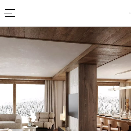
VOTRE PROJET
Type de projet
LOCALISATION
TYPE DE BIEN
type de bien
BUDGET
min / max
VOTRE BUDGET
PIÈCES
Min
Max
min / max