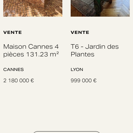
VENTE
VENTE
T6 - Jardin des
Paris 7eme -
Plantes
Appartement
d'exception avec
jardin privatif
LYON
999 000 €
PARIS
3 700 000 €