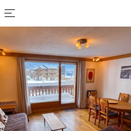
VOTRE PROJET
Type de projet
LOCALISATION
TYPE DE BIEN
type de bien
BUDGET
min / max
VOTRE BUDGET
PIÈCES
Min
Max
min / max