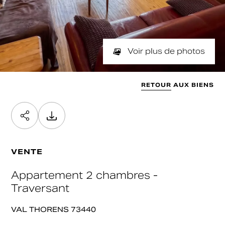
NOMBRE DE PIÈCES
SURFACE
Min
Max
min / max
Valider
SURFACE SOUHAITÉE
Voir plus de photos
Min
Max
Valider
RETOUR AUX BIENS
Valider
VENTE
Appartement 2 chambres -
Traversant
VAL THORENS 73440